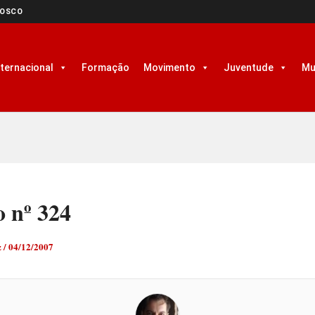
NOSCO
nternacional
Formação
Movimento
Juventude
Mu
o nº 324
z
/
04/12/2007