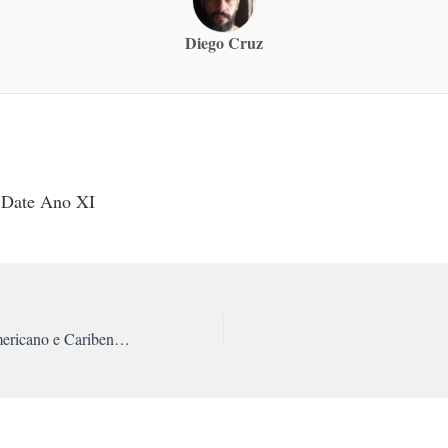
Diego Cruz
n Date Ano XI
Encontro Latino-Americano e Caribenho: um primeiro e importantíssimo passo de unidade