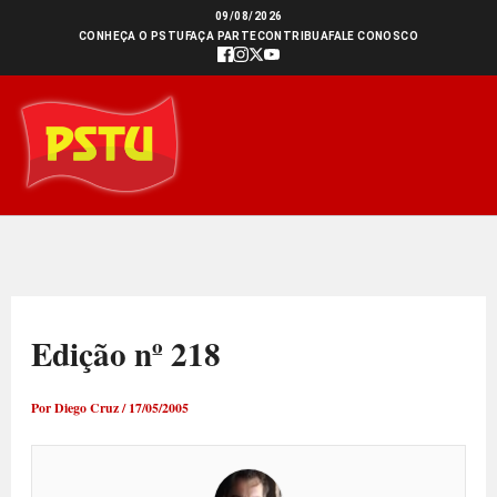
Ir
09/08/2026
CONHEÇA O PSTU
FAÇA PARTE
CONTRIBUA
FALE CONOSCO
para
o
conteúdo
Edição nº 218
Por
Diego Cruz
/
17/05/2005