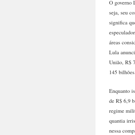
O governo L
seja, seu c
significa q
especulador
áreas consi
Lula anunci
União, R$ 7
145 bilhões
Enquanto is
de R$ 6,9 b
regime mili
quantia irr
nessa comp