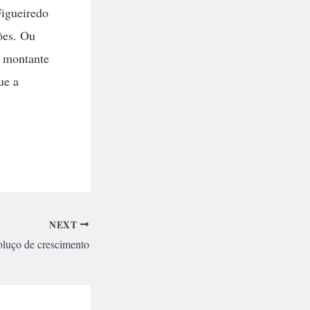
Figueiredo
ões. Ou
o montante
ue a
NEXT
oluço de crescimento