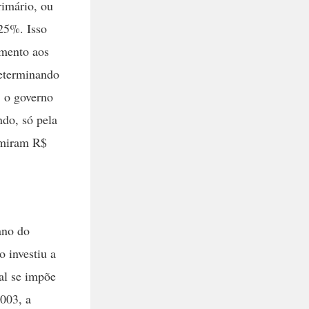
imário, ou
25%. Isso
amento aos
determinando
, o governo
ndo, só pela
sumiram R$
ano do
 investiu a
al se impõe
003, a