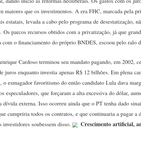
al, dando início às reformas neoliberais. Os gastos com os jur
 maiores que os investimentos. A era FHC, marcada pela pri
ais estatais, levada a cabo pelo programa de desestatização, nã
o. Os parcos recursos obtidos com a privatização, já que grand
da com o financiamento do próprio BNDES, escoou pelo ralo d
enrique Cardoso terminou seu mandato pagando, em 2002, c
de juros enquanto investia apenas R$ 12 bilhões. Em plena c
l, o esmagador favoritismo do então candidato Lula dava mar
s especuladores, que forçaram a alta excessiva do dólar, au
a dívida externa. Isso ocorreu ainda que o PT tenha dado sina
que cumpriria todos os contratos, e que continuaria a pagar a d
Crescimento artificial, a
s investidores soubessem disso.