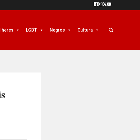
lheres
LGBT
Negros
Cultura
is