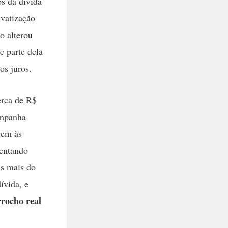
os da dívida
vatização
o alterou
e parte dela
os juros.
erca de R$
ampanha
gem às
mentando
is mais do
ívida, e
rrocho real