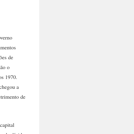
overno
timentos
ões de
tão o
os 1970.
 chegou a
etrimento de
capital