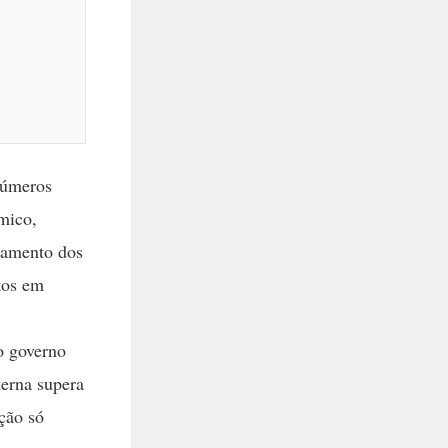
 números
mico,
agamento dos
tos em
o governo
terna supera
ção só