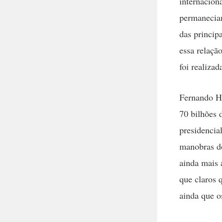
internacion
permaneciam
das princip
essa relaçã
foi realiza
Fernando H
70 bilhões 
presidencia
manobras do
ainda mais 
que claros 
ainda que o