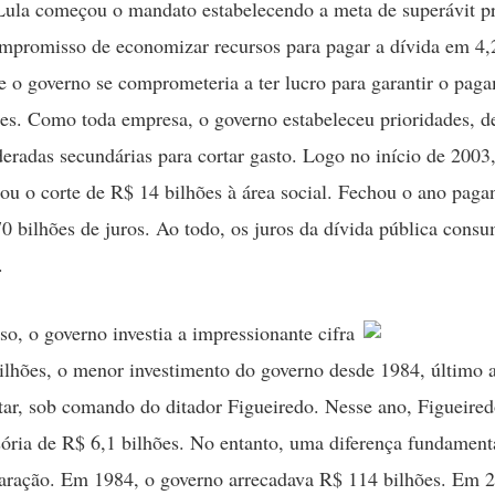
ula começou o mandato estabelecendo a meta de superávit pr
ompromisso de economizar recursos para pagar a dívida em 4,
ue o governo se comprometeria a ter lucro para garantir o pag
es. Como toda empresa, o governo estabeleceu prioridades, 
deradas secundárias para cortar gasto. Logo no início de 2003
ou o corte de R$ 14 bilhões à área social. Fechou o ano paga
0 bilhões de juros. Ao todo, os juros da dívida pública con
.
so, o governo investia a impressionante cifra
ilhões, o menor investimento do governo desde 1984, último 
tar, sob comando do ditador Figueiredo. Nesse ano, Figueiredo
isória de R$ 6,1 bilhões. No entanto, uma diferença fundament
aração. Em 1984, o governo arrecadava R$ 114 bilhões. Em 2