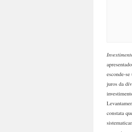
Investiment
apresentado
esconde-se 
juros da dí
investiment
Levantament
constata qu
sistematica