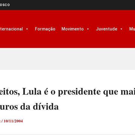
NOSCO
nternacional
Formação
Movimento
Juventude
Mu
eitos, Lula é o presidente que ma
uros da dívida
z
/
10/11/2004