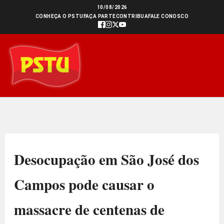
Ir
10/08/2026
CONHEÇA O PSTU
FAÇA PARTE
CONTRIBUA
FALE CONOSCO
para
o
conteúdo
Desocupação em São José dos
Campos pode causar o
massacre de centenas de