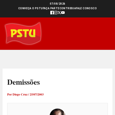
Ir
07/08/2026
CONHEÇA O PSTU
FAÇA PARTE
CONTRIBUA
FALE CONOSCO
para
o
conteúdo
Demissões
Por
Diego Cruz
/
25/07/2003