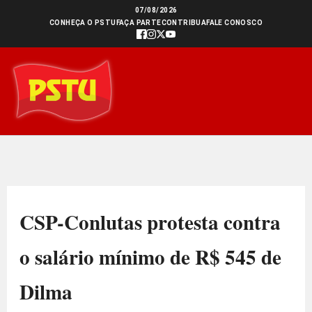
Ir
07/08/2026
CONHEÇA O PSTU
FAÇA PARTE
CONTRIBUA
FALE CONOSCO
para
o
conteúdo
CSP-Conlutas protesta contra
o salário mínimo de R$ 545 de
Dilma