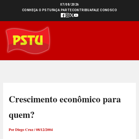
Ir
07/08/2026
CONHEÇA O PSTU
FAÇA PARTE
CONTRIBUA
FALE CONOSCO
para
o
conteúdo
Crescimento econômico para
quem?
Por
Diego Cruz
/
08/12/2004