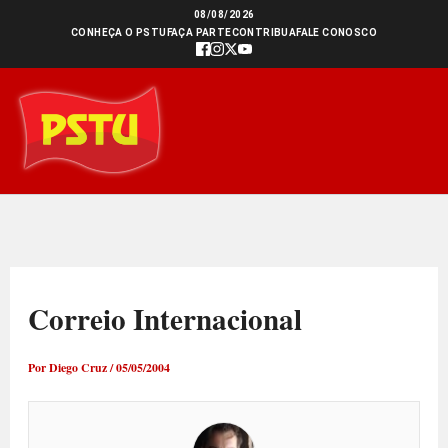
Ir
08/08/2026
CONHEÇA O PSTU
FAÇA PARTE
CONTRIBUA
FALE CONOSCO
para
o
conteúdo
Correio Internacional
Por
Diego Cruz
/
05/05/2004