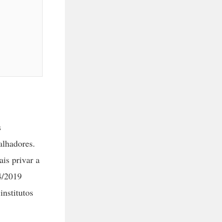
s
alhadores.
is privar a
4/2019
institutos