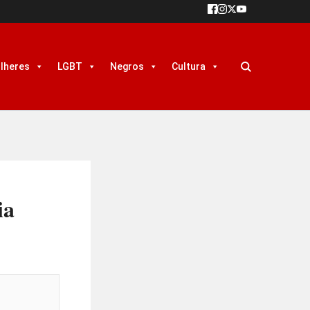
lheres
LGBT
Negros
Cultura
ia