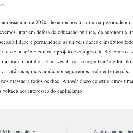
es.
que nesse ano de 2020, devemos nos inspirar na juventude e n
devemos lutar em defesa da educação pública, da autonomia uni
cessibilidade e permanência as universidades e institutos fede
ção da educação e contra o projeto ideológico de Bolsonaro e 
 mostra o caminho: só através da nossa organização e luta é 
os vitórias e, mais ainda, conseguiremos realmente derrubar 
 nos massacra todos os dias! Através disso construiremos um
a voltada aos interesses do capitalismo!
Tenente-Coronel da PM baiana culpa vítima por estupro
A crise continua abe