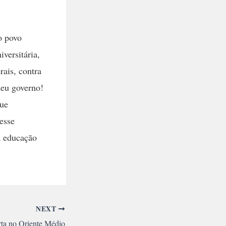
o povo
versitária,
rais, contra
seu governo!
que
esse
a educação
NEXT
rta no Oriente Médio