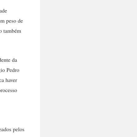
dade
com peso de
mo também
dente da
gio Pedro
ca haver
processo
eados pelos