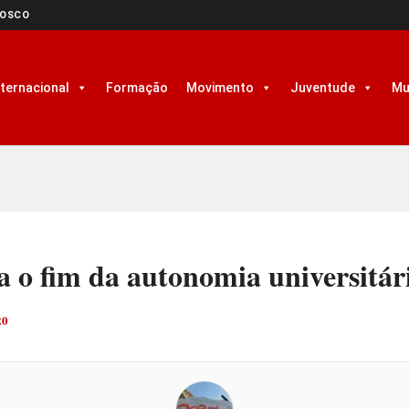
NOSCO
nternacional
Formação
Movimento
Juventude
Mu
 o fim da autonomia universitár
20