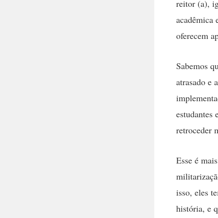
reitor (a),
acadêmica e
oferecem ap
Sabemos que
atrasado e 
implementaç
estudantes 
retroceder 
Esse é mais
militarizaç
isso, eles 
história, e