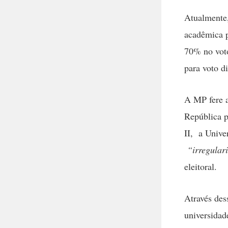
Atualmente,
acadêmica p
70% no vot
para voto d
A MP fere a
República p
II, a Unive
“irregulari
eleitoral.
Através des
universidad