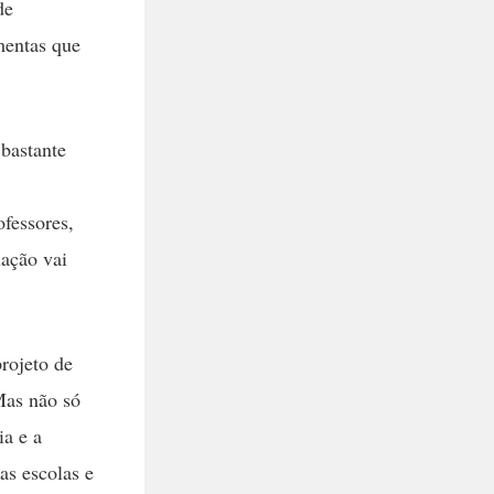
de
mentas que
 bastante
ofessores,
uação vai
rojeto de
Mas não só
ia e a
as escolas e