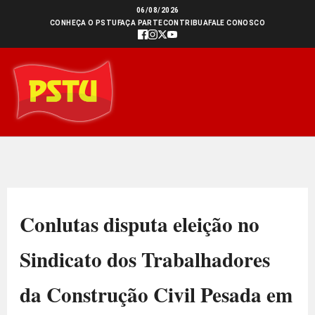
Ir
06/08/2026
CONHEÇA O PSTU
FAÇA PARTE
CONTRIBUA
FALE CONOSCO
para
o
conteúdo
Conlutas disputa eleição no
Sindicato dos Trabalhadores
da Construção Civil Pesada em