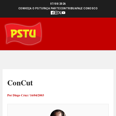
Ir
07/08/2026
CONHEÇA O PSTU
FAÇA PARTE
CONTRIBUA
FALE CONOSCO
para
o
conteúdo
ConCut
Por
Diego Cruz
/
16/04/2003