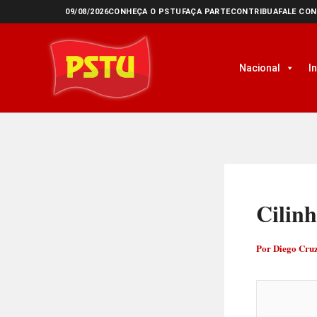
Ir
09/08/2026
CONHEÇA O PSTU
FAÇA PARTE
CONTRIBUA
FALE CO
para
o
Nacional
I
conteúdo
Cilinh
Por
Diego Cru