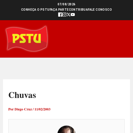
Ir
07/08/2026
CONHEÇA O PSTU
FAÇA PARTE
CONTRIBUA
FALE CONOSCO
para
o
conteúdo
Chuvas
Por
Diego Cruz
/
11/02/2003