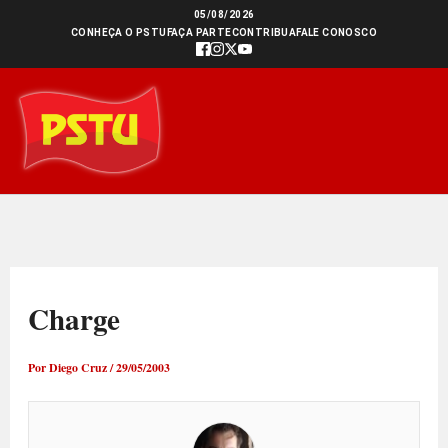
Ir
05/08/2026
CONHEÇA O PSTU
FAÇA PARTE
CONTRIBUA
FALE CONOSCO
para
o
conteúdo
Charge
Por
Diego Cruz
/
29/05/2003