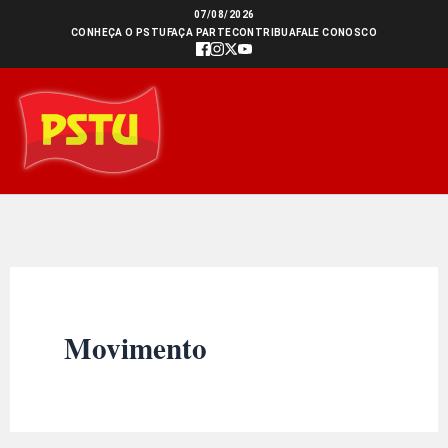
Ir
07/08/2026
CONHEÇA O PSTU
FAÇA PARTE
CONTRIBUA
FALE CONOSCO
para
o
conteúdo
Movimento