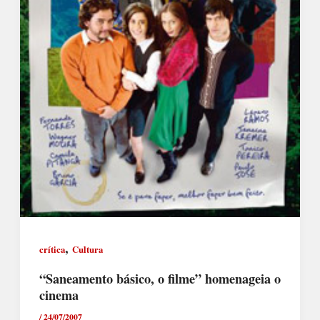
,
crítica
Cultura
“Saneamento básico, o filme” homenageia o
cinema
/
24/07/2007