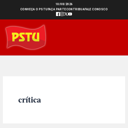
Ir
10/08/2026
CONHEÇA O PSTU
FAÇA PARTE
CONTRIBUA
FALE CONOSCO
para
o
conteúdo
crítica