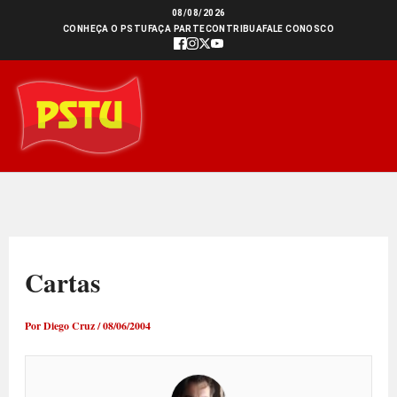
Ir
08/08/2026
CONHEÇA O PSTU
FAÇA PARTE
CONTRIBUA
FALE CONOSCO
para
o
conteúdo
Cartas
Por
Diego Cruz
/
08/06/2004