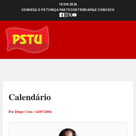
Ir
10/08/2026
CONHEÇA O PSTU
FAÇA PARTE
CONTRIBUA
FALE CONOSCO
para
o
conteúdo
Calendário
Por
Diego Cruz
/
14/07/2004