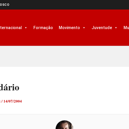
NOSCO
nternacional
Formação
Movimento
Juventude
Mu
dário
z
/
14/07/2004