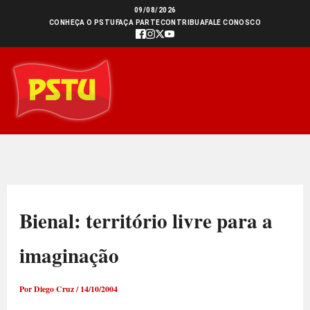
Ir
09/08/2026
CONHEÇA O PSTU
FAÇA PARTE
CONTRIBUA
FALE CONOSCO
para
o
conteúdo
Bienal: território livre para a
imaginação
Por
Diego Cruz
/
14/10/2004