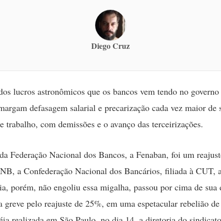
Diego Cruz
dos lucros astronômicos que os bancos vem tendo no governo 
margam defasagem salarial e precarização cada vez maior de 
e trabalho, com demissões e o avanço das terceirizações.
da Federação Nacional dos Bancos, a Fenaban, foi um reajust
NB, a Confederação Nacional dos Bancários, filiada à CUT, 
ia, porém, não engoliu essa migalha, passou por cima de sua 
 a greve pelo reajuste de 25%, em uma espetacular rebelião de
ia realizada em São Paulo, no dia 14, a diretoria do sindicato