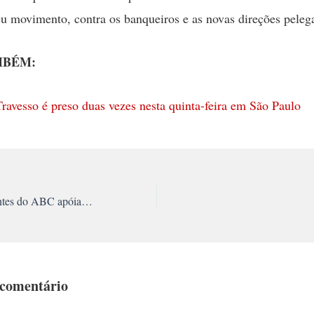
eu movimento, contra os banqueiros e as novas direções peleg
MBÉM:
ravesso é preso duas vezes nesta quinta-feira em São Paulo
Encontro de Estudantes do ABC apóia o encontro estadual conta a reforma Universitária
 comentário