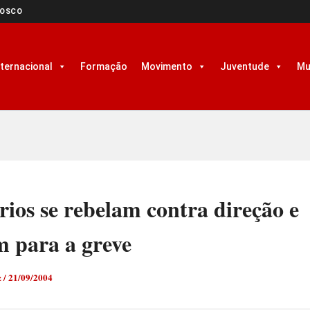
NOSCO
nternacional
Formação
Movimento
Juventude
Mu
ios se rebelam contra direção e
m para a greve
z
/
21/09/2004