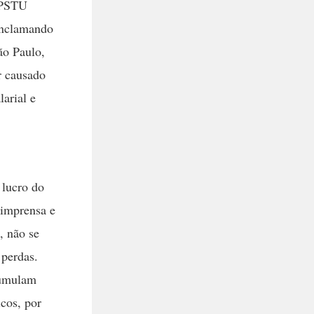
o PSTU
onclamando
ão Paulo,
 causado
arial e
 lucro do
 imprensa e
, não se
 perdas.
cumulam
cos, por