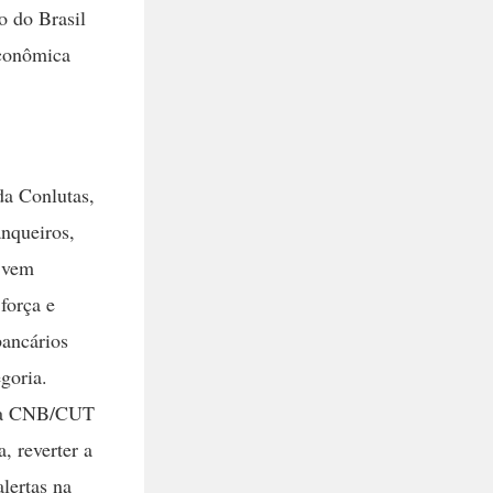
o do Brasil
Econômica
a Conlutas,
nqueiros,
e vem
força e
bancários
goria.
 da CNB/CUT
, reverter a
lertas na