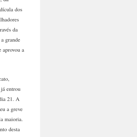
dícula dos
alhadores
ravés da
 a grande
e aprovou a
cato,
já entrou
dia 21. A
eu a greve
a maioria.
nto desta