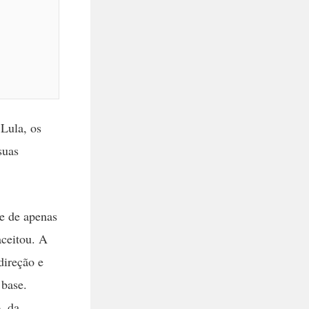
Lula, os
suas
e de apenas
aceitou. A
direção e
 base.
, da