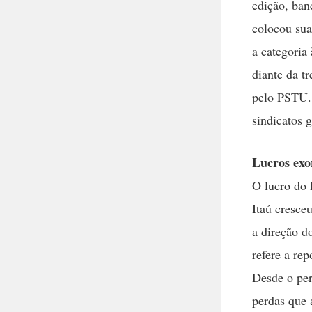
edição, ban
colocou su
a categoria
diante da t
pelo PSTU.
sindicatos g
Lucros exo
O lucro do
Itaú cresce
a direção d
refere a re
Desde o per
perdas que 