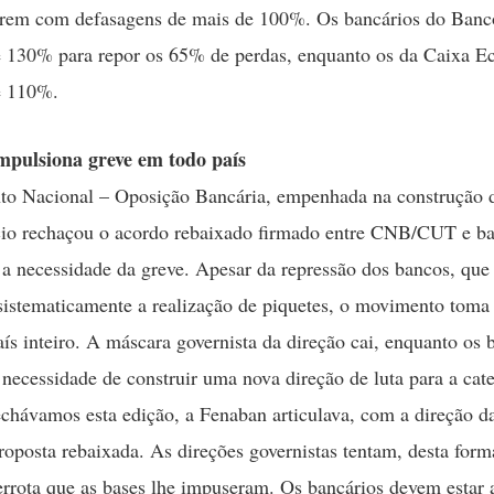
frem com defasagens de mais de 100%. Os bancários do Banc
e 130% para repor os 65% de perdas, enquanto os da Caixa 
e 110%.
mpulsiona greve em todo país
o Nacional – Oposição Bancária, empenhada na construção d
cio rechaçou o acordo rebaixado firmado entre CNB/CUT e ba
a necessidade da greve. Apesar da repressão dos bancos, qu
istematicamente a realização de piquetes, o movimento toma 
aís inteiro. A máscara governista da direção cai, enquanto os 
necessidade de construir uma nova direção de luta para a cate
echávamos esta edição, a Fenaban articulava, com a direção
oposta rebaixada. As direções governistas tentam, desta forma
rrota que as bases lhe impuseram. Os bancários devem estar a