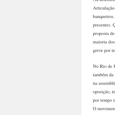
Articulação
banqueiros.
presentes. 
proposta de
maioria dos
greve por t
No Rio de J
também da A
na assemblé
oposição, t
por tempo i
O movimento