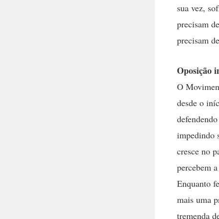
sua vez, so
precisam d
precisam d
Oposição i
O Moviment
desde o iní
defendendo 
impedindo s
cresce no p
percebem a 
Enquanto f
mais uma pr
tremenda de