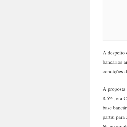
A despeito 
bancários a
condições d
A proposta 
8,5%, e a C
base bancár
partiu para
Na assemblé