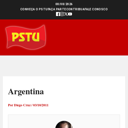
Ir
08/08/2026
CONHEÇA O PSTU
FAÇA PARTE
CONTRIBUA
FALE CONOSCO
para
o
conteúdo
Argentina
Por
Diego Cruz
/
03/10/2011