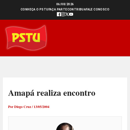
Ir
06/08/2026
CONHEÇA O PSTU
FAÇA PARTE
CONTRIBUA
FALE CONOSCO
para
o
conteúdo
Amapá realiza encontro
Por
Diego Cruz
/
13/05/2004