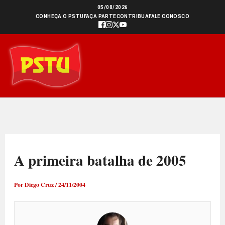
Ir
05/08/2026
CONHEÇA O PSTU
FAÇA PARTE
CONTRIBUA
FALE CONOSCO
para
o
conteúdo
A primeira batalha de 2005
Por
Diego Cruz
/
24/11/2004