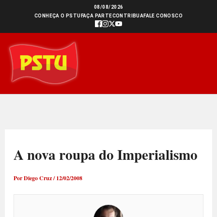
Ir
08/08/2026
CONHEÇA O PSTU
FAÇA PARTE
CONTRIBUA
FALE CONOSCO
para
o
conteúdo
A nova roupa do Imperialismo
Por
Diego Cruz
/
12/02/2008