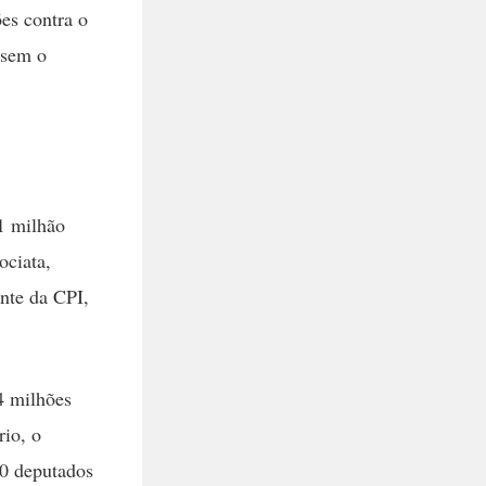
es contra o
ssem o
1 milhão
ociata,
nte da CPI,
4 milhões
rio, o
70 deputados