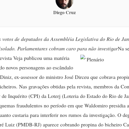
Diego Cruz
votos de deputados da Assembléia Legislativa do Rio de Jane
isolado. Parlamentares cobram caro para não investigar
Na s
revista Veja publicou uma matéria
do novos personagens ao escândalo
iniz, ex-assessor do ministro José Dirceu que cobrava propi
bicheiros. Nas gravações obtidas pela revista, membros da Co
 de Inquérito (CPI) da Loterj (Loteria do Estado do Rio de Ja
squemas fraudulentos no período em que Waldomiro presidia a
anto custaria para interferir nos rumos da investigação. O de
ré Luiz (PMDB-RJ) aparece cobrando propina do bicheiro Ca