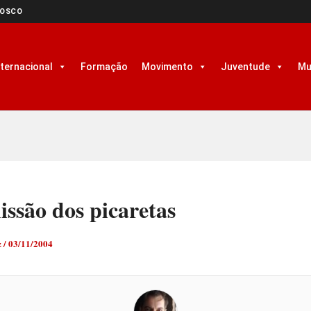
NOSCO
nternacional
Formação
Movimento
Juventude
Mu
ssão dos picaretas
z
/
03/11/2004