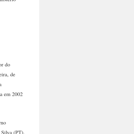
or do
ira, de
a
ada em 2002
rno
 Silva (PT).