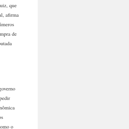
uiz, que
l, afirma
números
ompra de
putada
governo
pedir
onômica
os
 como o