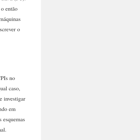
 o então
 máquinas
screver o
CPIs no
ual caso,
e investigar
ando em
os esquemas
al.