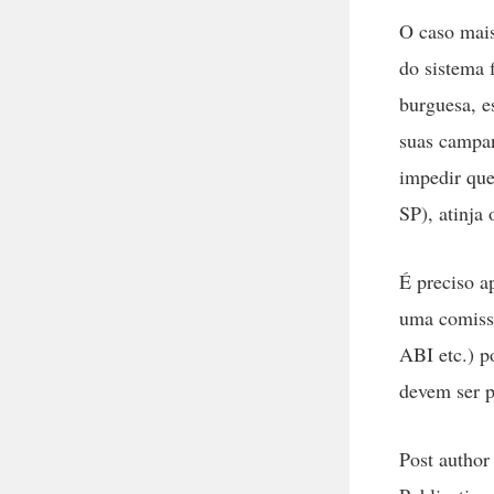
O caso mais
do sistema 
burguesa, e
suas campan
impedir que
SP), atinja 
É preciso a
uma comissã
ABI etc.) p
devem ser p
Post author