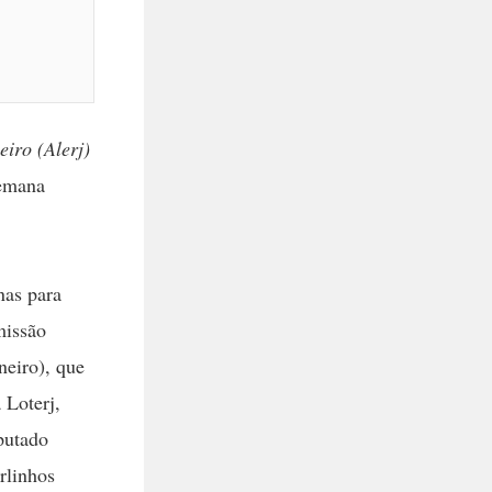
iro (Alerj)
emana
nas para
missão
neiro), que
 Loterj,
putado
rlinhos