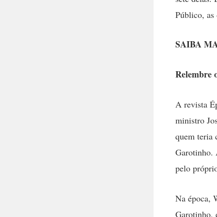
Público, as
SAIBA MA
Relembre o
A revista É
ministro Jo
quem teria 
Garotinho. 
pelo própri
Na época, W
Garotinho, 