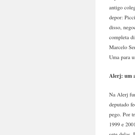
antigo cole
depor: Pic
disso, nego
completa di
Marcelo Ser
Uma para um
Alerj: um 
Na Alerj fu
deputado fe
pego. Por t
1999 e 2001
sete delas.