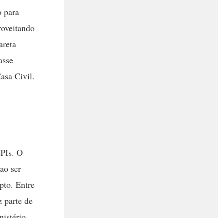
o para
roveitando
areta
asse
asa Civil.
CPIs. O
ao ser
pto. Entre
 parte de
nistério