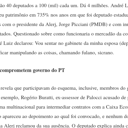
São 40 deputados a 100 (mil) cada um. Dá 4 milhões. André L
u patrimônio em 735% nos anos em que foi deputado estadua
s com o presidente da Alerj, Jorge Picciani (PMDB) e com i
tados. Questionado sobre como funcionaria o mercadão da c
é Luiz declarou: Vou sentar no gabinete da minha esposa (de
 ficar manipulando as coisas, chamando fulano, sicrano.
 comprometem governo do PT
revela que participavam do esquema, inclusive, membros do 
r exemplo, Rogério Buratti, ex-assessor de Palocci acusado de 
ma multinacional para intermediar contratos com a Caixa Ec
o apareceu ao depoimento ao qual foi convocado, e nenhum d
a Alerj reclamou da sua ausência. O deputado explica ainda