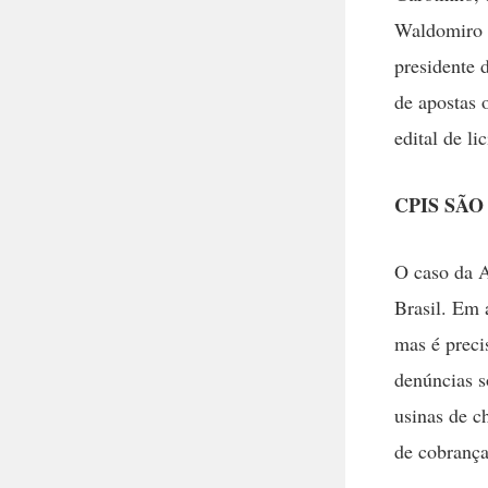
Waldomiro p
presidente 
de apostas 
edital de l
CPIS SÃ
O caso da A
Brasil. Em 
mas é precis
denúncias s
usinas de c
de cobrança