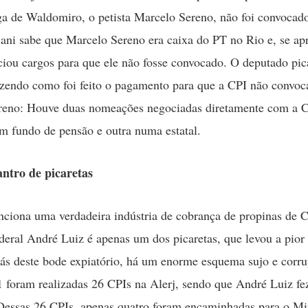
ga de Waldomiro, o petista Marcelo Sereno, não foi convocad
ciani sabe que Marcelo Sereno era caixa do PT no Rio e, se ap
ciou cargos para que ele não fosse convocado. O deputado pic
zendo como foi feito o pagamento para que a CPI não convoc
eno: Houve duas nomeações negociadas diretamente com a C
 fundo de pensão e outra numa estatal.
antro de picaretas
nciona uma verdadeira indústria de cobrança de propinas de 
deral André Luiz é apenas um dos picaretas, que levou a pior 
rás deste bode expiatório, há um enorme esquema sujo e corru
 foram realizadas 26 CPIs na Alerj, sendo que André Luiz fez
 Dessas 26 CPIs, apenas quatro foram encaminhadas para o Mi