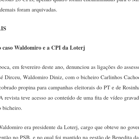
 demais foram arquivadas.
IS
 caso Waldomiro e a CPI da Loterj
poca, em fevereiro deste ano, denunciou as ligações do assess
sé Dirceu, Waldomiro Diniz, com o bicheiro Carlinhos Cachoe
cobrado propina para campanhas eleitorais do PT e de Rosinh
A revista teve acesso ao conteúdo de uma fita de vídeo grav
o bicheiro.
aldomiro era presidente da Loterj, cargo que obteve no gove
então no PSB, e no qual foi mantido na gestão de Benedita da