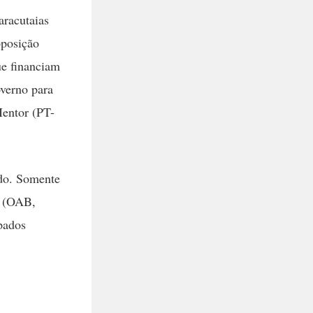
aracutaias
oposição
ue financiam
verno para
Mentor (PT-
ado. Somente
s (OAB,
pados