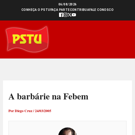
Ir
06/08/2026
CONHEÇA O PSTU
FAÇA PARTE
CONTRIBUA
FALE CONOSCO
para
o
conteúdo
A barbárie na Febem
Por
Diego Cruz
/
24/03/2005