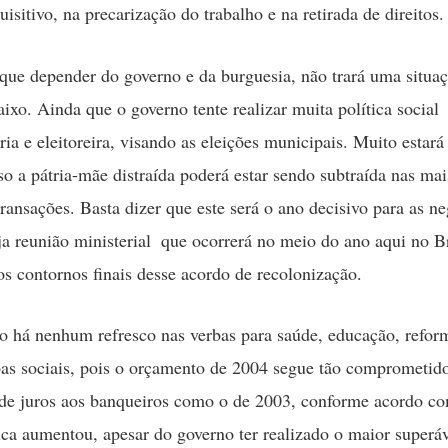
isitivo, na precarização do trabalho e na retirada de direitos.
que depender do governo e da burguesia, não trará uma situa
aixo. Ainda que o governo tente realizar muita política social
ia e eleitoreira, visando as eleições municipais. Muito estará
so a pátria-mãe distraída poderá estar sendo subtraída nas mai
transações. Basta dizer que este será o ano decisivo para as n
a reunião ministerial  que ocorrerá no meio do ano aqui no Bra
os contornos finais desse acordo de recolonização.
há nenhum refresco nas verbas para saúde, educação, reform
as sociais, pois o orçamento de 2004 segue tão comprometid
de juros aos banqueiros como o de 2003, conforme acordo c
ica aumentou, apesar do governo ter realizado o maior superáv