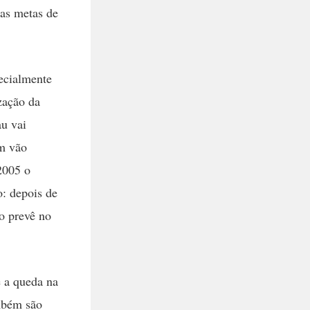
 as metas de
pecialmente
zação da
au vai
ém vão
2005 o
o: depois de
o prevê no
e a queda na
ambém são