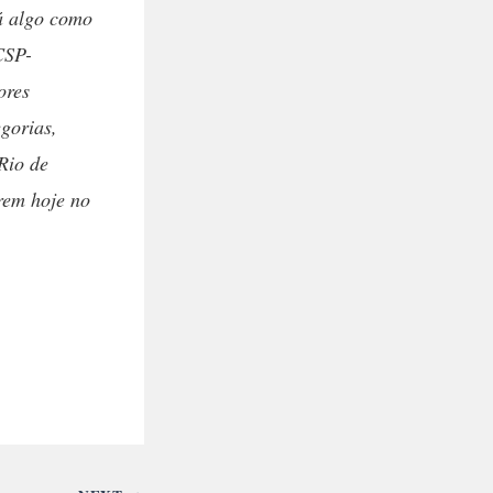
á algo como
CSP-
ores
egorias,
Rio de
rrem hoje no