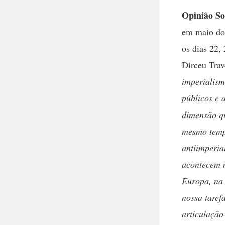
Opinião So
em maio do 
os dias 22,
Dirceu Tra
imperialism
públicos e 
dimensão qu
mesmo tempo
antiimperia
acontecem n
Europa, na 
nossa taref
articulação