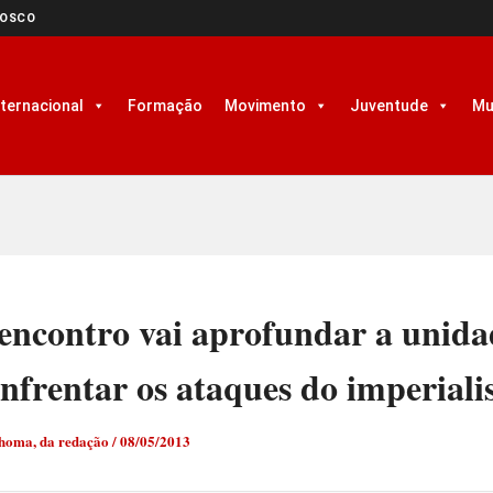
NOSCO
nternacional
Formação
Movimento
Juventude
Mu
 encontro vai aprofundar a unida
nfrentar os ataques do imperial
Choma, da redação
/
08/05/2013