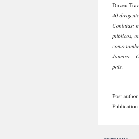
Dirceu Trav
40 dirigent
Conlutas: m
públicos, o
como também
Janeiro… Ou
país.
Post author
Publication