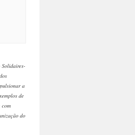
 Solidaires-
 dos
mpulsionar a
exemplos de
u com
ganização do