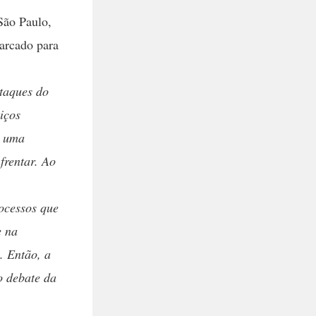
São Paulo,
arcado para
ataques do
iços
m uma
frentar. Ao
rocessos que
e na
. Então, a
o debate da