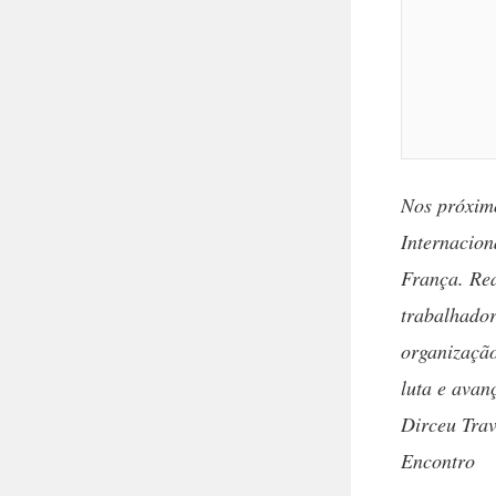
Nos próximo
Internacion
França. Rea
trabalhador
organização
luta e avan
Dirceu Trav
Encontro