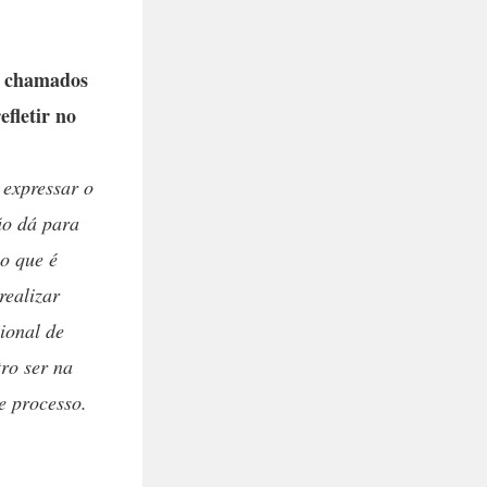
os chamados
efletir no
 expressar o
ão dá para
 o que é
realizar
ional de
ro ser na
e processo.