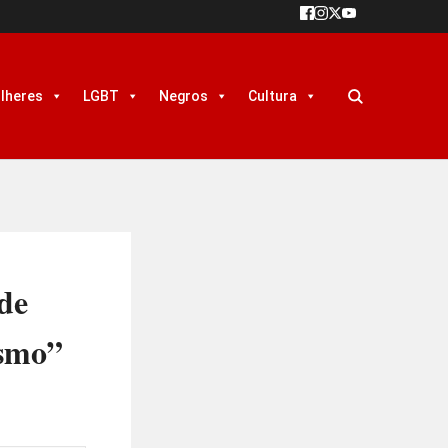
lheres
LGBT
Negros
Cultura
de
ismo”