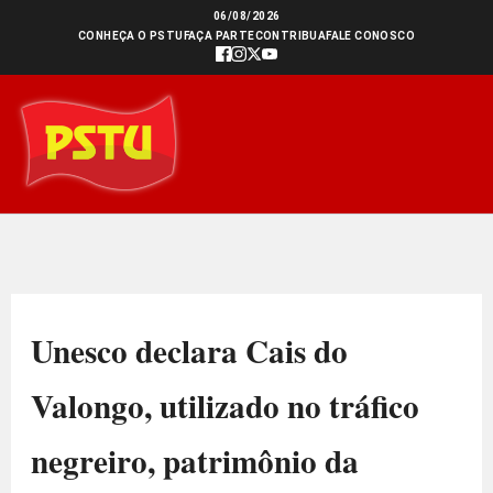
Ir
06/08/2026
CONHEÇA O PSTU
FAÇA PARTE
CONTRIBUA
FALE CONOSCO
para
o
conteúdo
Unesco declara Cais do
Valongo, utilizado no tráfico
negreiro, patrimônio da