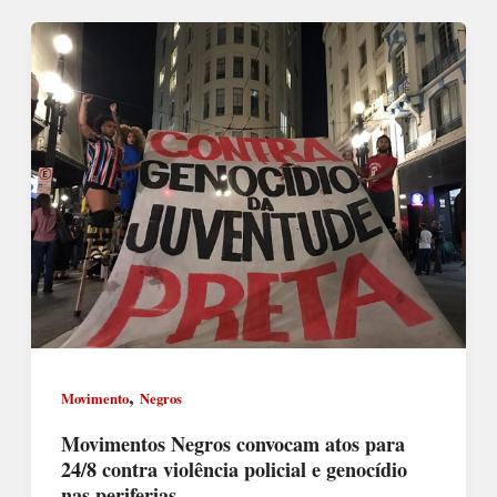
,
Movimento
Negros
Movimentos Negros convocam atos para
24/8 contra violência policial e genocídio
nas periferias