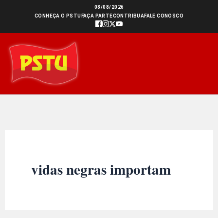
Ir
08/08/2026
CONHEÇA O PSTU
FAÇA PARTE
CONTRIBUA
FALE CONOSCO
para
o
conteúdo
vidas negras importam