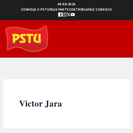
Ir
08/08/2026
CONHEÇA O PSTU
FAÇA PARTE
CONTRIBUA
FALE CONOSCO
para
o
conteúdo
Victor Jara