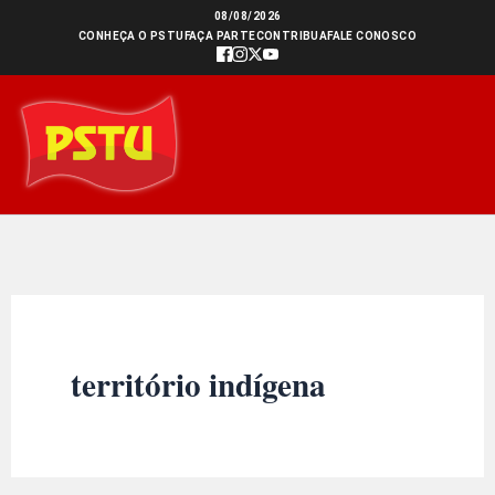
Ir
08/08/2026
CONHEÇA O PSTU
FAÇA PARTE
CONTRIBUA
FALE CONOSCO
para
o
conteúdo
território indígena