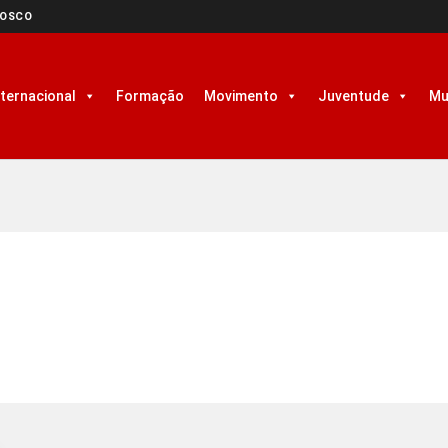
NOSCO
nternacional
Formação
Movimento
Juventude
Mu