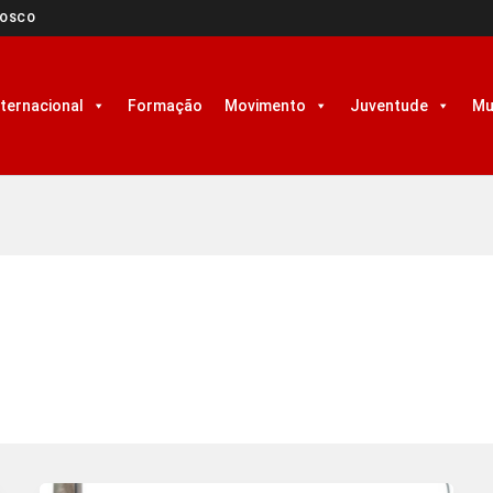
NOSCO
nternacional
Formação
Movimento
Juventude
Mu