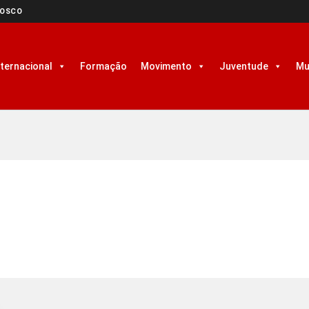
NOSCO
nternacional
Formação
Movimento
Juventude
Mu