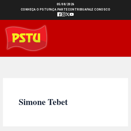
Ir
05/08/2026
CONHEÇA O PSTU
FAÇA PARTE
CONTRIBUA
FALE CONOSCO
para
o
conteúdo
Simone Tebet