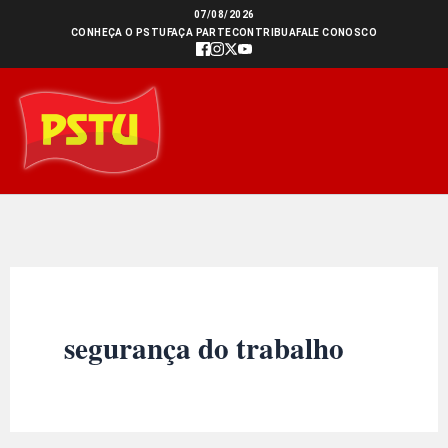
Ir
07/08/2026
CONHEÇA O PSTU
FAÇA PARTE
CONTRIBUA
FALE CONOSCO
para
o
conteúdo
segurança do trabalho