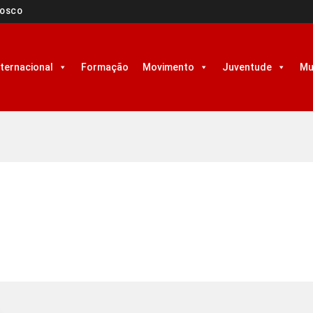
NOSCO
nternacional
Formação
Movimento
Juventude
Mu