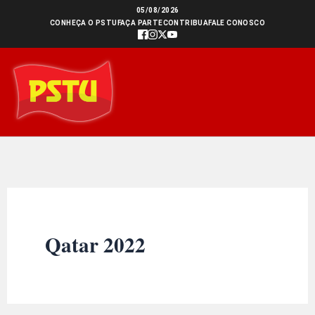
Ir
05/08/2026
CONHEÇA O PSTU
FAÇA PARTE
CONTRIBUA
FALE CONOSCO
para
o
conteúdo
Qatar 2022