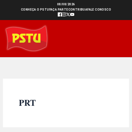
Ir
08/08/2026
CONHEÇA O PSTU
FAÇA PARTE
CONTRIBUA
FALE CONOSCO
para
o
conteúdo
PRT