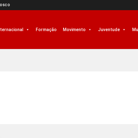
NOSCO
nternacional
Formação
Movimento
Juventude
Mu