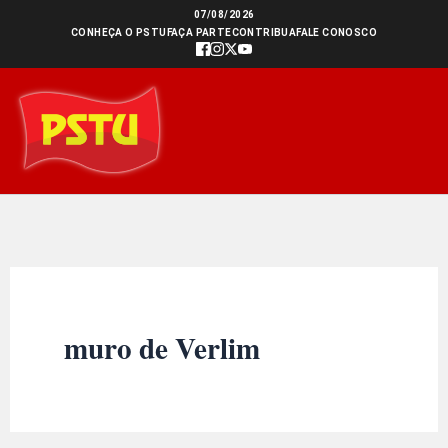
Ir
07/08/2026
CONHEÇA O PSTU
FAÇA PARTE
CONTRIBUA
FALE CONOSCO
para
o
conteúdo
muro de Verlim