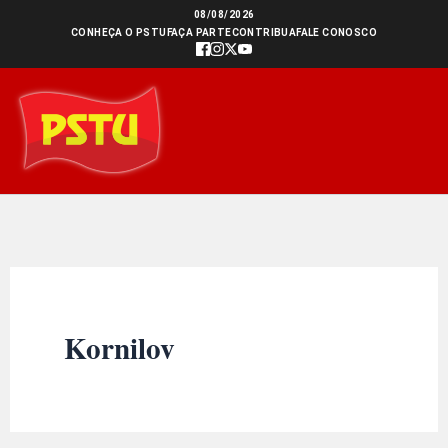
Ir
08/08/2026
CONHEÇA O PSTU
FAÇA PARTE
CONTRIBUA
FALE CONOSCO
para
o
conteúdo
Kornilov