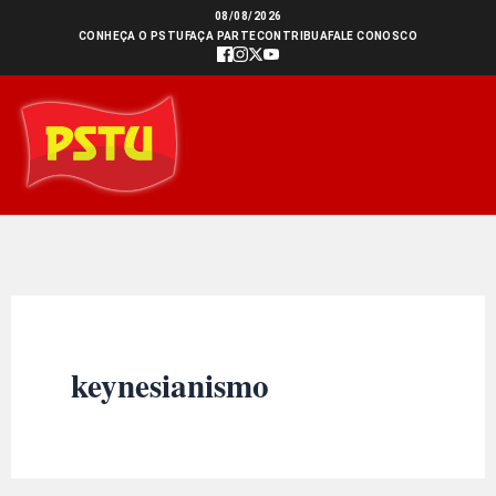
Ir
08/08/2026
CONHEÇA O PSTU
FAÇA PARTE
CONTRIBUA
FALE CONOSCO
para
o
conteúdo
keynesianismo