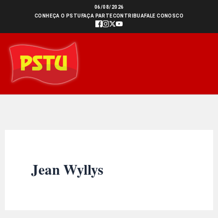
Ir
06/08/2026
CONHEÇA O PSTU
FAÇA PARTE
CONTRIBUA
FALE CONOSCO
para
o
conteúdo
Jean Wyllys