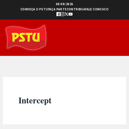
Ir
08/08/2026
CONHEÇA O PSTU
FAÇA PARTE
CONTRIBUA
FALE CONOSCO
para
o
conteúdo
Intercept