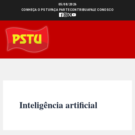
Ir
05/08/2026
CONHEÇA O PSTU
FAÇA PARTE
CONTRIBUA
FALE CONOSCO
para
o
conteúdo
Inteligência artificial