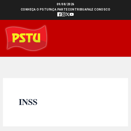
Ir
09/08/2026
CONHEÇA O PSTU
FAÇA PARTE
CONTRIBUA
FALE CONOSCO
para
o
conteúdo
INSS