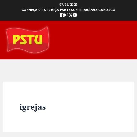
Ir
07/08/2026
CONHEÇA O PSTU
FAÇA PARTE
CONTRIBUA
FALE CONOSCO
para
o
conteúdo
igrejas